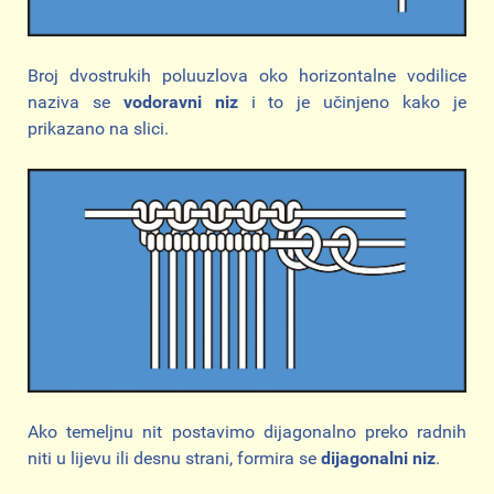
Broj dvostrukih poluuzlova oko horizontalne vodilice
naziva se
vodoravni niz
i to je učinjeno kako je
prikazano na slici.
Ako temeljnu nit postavimo dijagonalno preko radnih
niti u lijevu ili desnu strani, formira se
dijagonalni niz
.