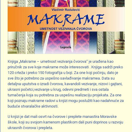
Knjiga „Makrame – umetnost vezivanja čvorova“ je urađena kao
priručnik za sve koje makrame može interesovati . Knjiga sadrži preko
120 crteža i preko 150 fotografija u boji. Za one koji počinju, dato je
sve što je potrebno za uspešno savlađivanje makramea. Data su
detaljna uputstva o izradi čvorova, kavandoli vezivanje, nizovi i gajtani,
ukrasni početci,vezivanje u krug, odevni predmeti i sva ostala
tumačenja koja su potrebna za uspešnu realizaciju projekata. Za one
koji poznaju makrame radovi u knjizi mogu poslužiti kao nadahnuće za
buduće stvaralačke aktivnosti.
U knjizi je dat mali osvrt na čvorove i preplete manastira Moravske
škole, koji su svojom kamenom plastikom dali puni doprinos u razvoju
ukrasnih čvorova i prepleta.