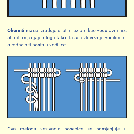
Okomiti niz
se izrađuje s istim uzlom kao vodoravni niz,
ali niti mijenjaju ulogu tako da se uzli vezuju vodilicom,
a radne niti postaju vodilice.
Ova metoda vezivanja posebice se primjenjuje u