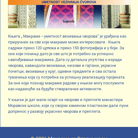
Књига „ Макраме –уметност везивања чворова“ је урађена као
приручник за све које макраме може интересовати . Књига
садржи преко 120 цртежа и преко 150 фотографија и у боји. За
оне који почињу дато је све што је потребно за успешно
савлађивање макрамеа. Дата су детаљна упутства о изради
чворова, кавандоли везивање, низови и гајтани, украсни
почетци, везивање у круг, одевни предмети и сва остала
тумачења која су потребна за успешну реализацију пројеката.
За оне који познају макраме радови у књизи могу послужити
као надахнуће за будуће стваралачке активности.
У књизи је дат мали осврт на чворове и преплете манастира
Моравске школе, који су својом каменом пластиком дали пуни
допринос у развоју украсних чворова и преплета.