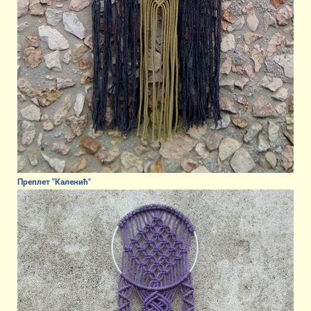
Преплет "Каленић"