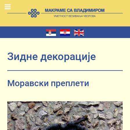
Зидне декорације
Моравски преплети