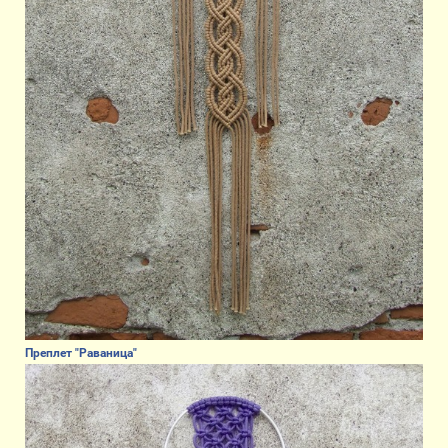
Преплет "Раваница"