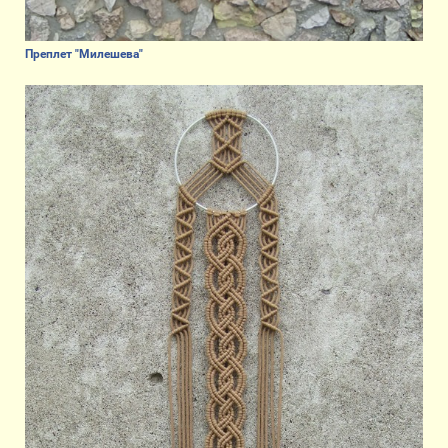
Преплет "Милешева"